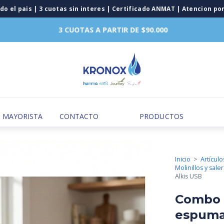
3 CUOTAS A PARTIR DE $90.000
MAYORISTA
CONTACTO
PRODUCTOS
Inicio
>
Artícul
Molinillos y sale
Alkis USB
Combo m
espumad