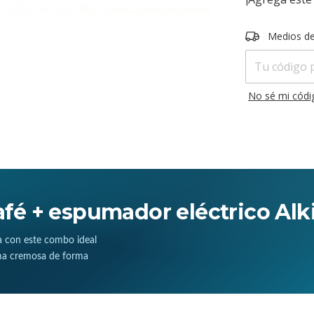
Entregas para e
Medios de
No sé mi códi
afé + espumador eléctrico Alk
a con este combo ideal
uma cremosa de forma