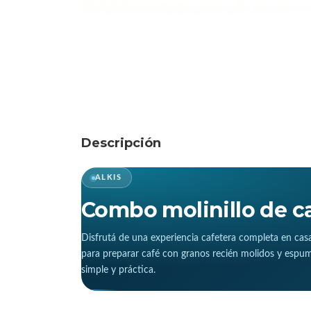
Descripción
ALKIS
Combo molinillo de c
Disfrutá de una experiencia cafetera completa en cas
para preparar café con granos recién molidos y esp
simple y práctica.