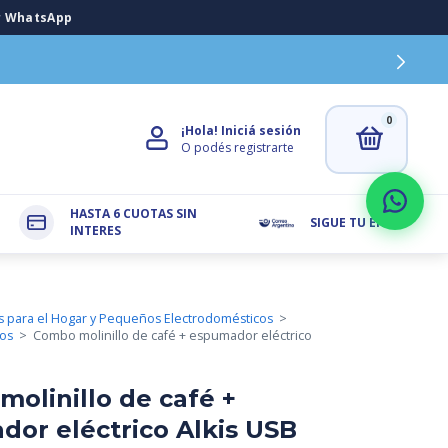
0
¡Hola!
Iniciá sesión
O podés registrarte
HASTA 6 CUOTAS SIN
SIGUE TU ENVIO
INTERES
os para el Hogar y Pequeños Electrodomésticos
>
ros
>
Combo molinillo de café + espumador eléctrico
olinillo de café +
or eléctrico Alkis USB