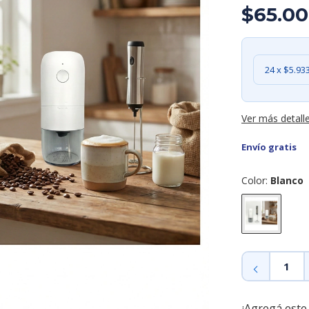
$65.00
24
x
$5.93
Ver más detall
Envío gratis
Color:
Blanco
¡Agregá este