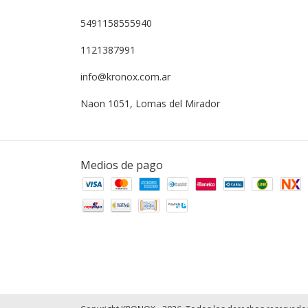
5491158555940
1121387991
info@kronox.com.ar
Naon 1051, Lomas del Mirador
Medios de pago