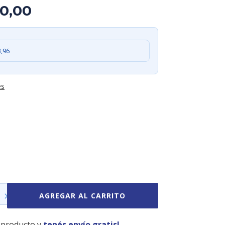
0,00
3,96
es
 producto y
tenés envío gratis!